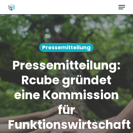
Menü
Weiter
zum
Menü
Hauptinhalt
schlie
Pressemitteilung
Pressemitteilung:
Rcube gründet
eine Kommission
für
Funktionswirtschaft