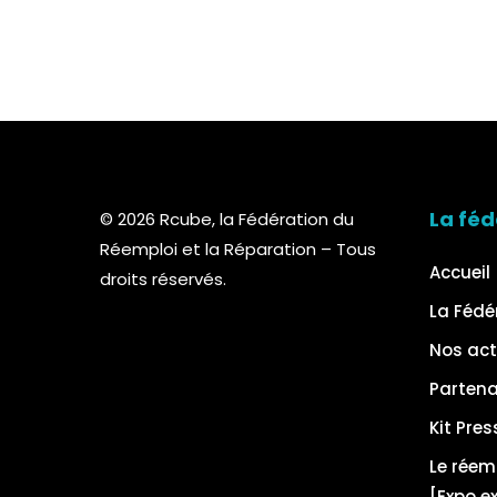
La féd
© 2026 Rcube, la Fédération du
Réemploi et la Réparation – Tous
Accueil
droits réservés.
La Fédé
Nos act
Partena
Kit Pres
Le réem
[Expo e