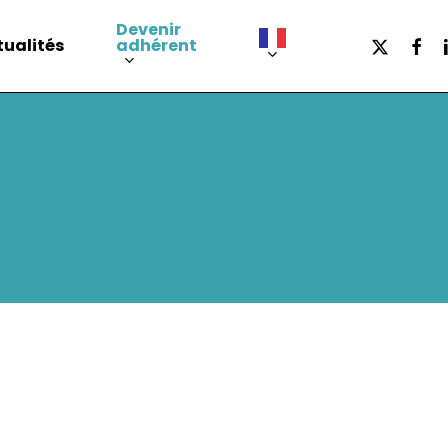
Devenir
x-
face
l
adhérent
tualités
twitter